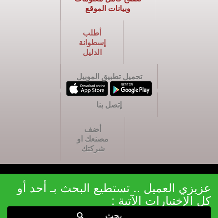
وبيانات الموقع
أطلب
إسطوانة
الدليل
تحميل تطبيق الموبيل
إتصل بنا
أضف
مصنعك او
شركتك
عزيزي العميل .. تستطيع البحث بـ أحد أو
كل الإختيارات الآتية :