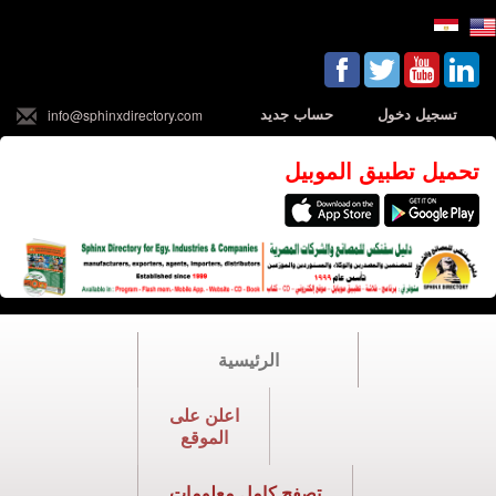
تسجيل دخول
حساب جديد
info@sphinxdirectory.com
تحميل تطبيق الموبيل
الرئيسية
اعلن على
الموقع
تصفح كامل معلومات