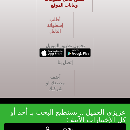
وبيانات الموقع
أطلب
إسطوانة
الدليل
تحميل تطبيق الموبيل
إتصل بنا
أضف
مصنعك او
شركتك
عزيزي العميل .. تستطيع البحث بـ أحد أو
كل الإختيارات الآتية :