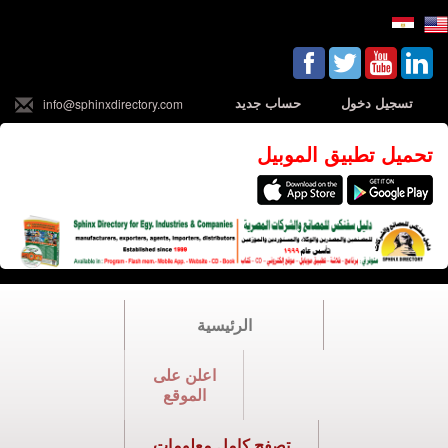
تسجيل دخول
حساب جديد
info@sphinxdirectory.com
تحميل تطبيق الموبيل
الرئيسية
اعلن على
الموقع
تصفح كامل معلومات