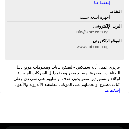
إضغط هنا
النشاط:
أجهزة أشعة سينية
البريد الإلكترونى:
info@apic.com.eg
الموقع الإلكترونى:
www.apic.com.eg
عزيزي عميل أدلة سفنكس - لتصفح بيانات ومعلومات موقع دليل
الصناعات المصرية لمصانع مصر وموقع دليل الشركات المصرية
لوكلاء ومستوردين مصر بدون حذف أو طلبهم على سى دى وعلى
كتاب مطبوع أو تحميلهم على الموبايل بتطبيقيه الأندرويد والأيفون
إضغط هنا