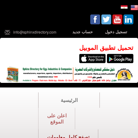
تسجيل دخول
حساب جديد
info@sphinxdirectory.com
تحميل تطبيق الموبيل
الرئيسية
اعلن على
الموقع
تصفح كامل معلومات