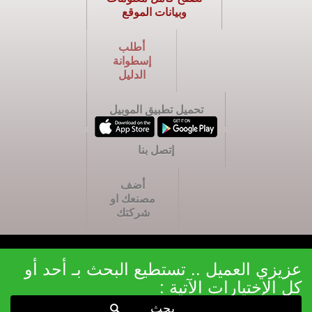
وبيانات الموقع
أطلب
إسطوانة
الدليل
تحميل تطبيق الموبيل
إتصل بنا
أضف
مصنعك او
شركتك
عزيزي العميل .. تستطيع البحث بـ أحد أو
كل الإختيارات الآتية :