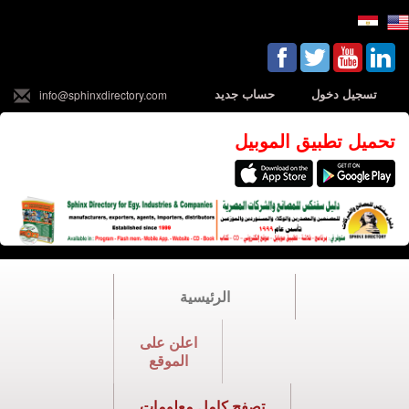
تسجيل دخول
حساب جديد
info@sphinxdirectory.com
تحميل تطبيق الموبيل
الرئيسية
اعلن على
الموقع
تصفح كامل معلومات