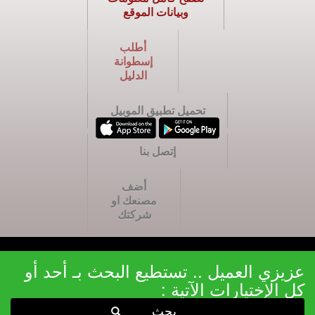
وبيانات الموقع
أطلب
إسطوانة
الدليل
تحميل تطبيق الموبيل
إتصل بنا
أضف
مصنعك او
شركتك
عزيزي العميل .. تستطيع البحث بـ أحد أو
كل الإختيارات الآتية :