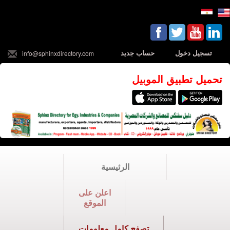
تسجيل دخول
حساب جديد
info@sphinxdirectory.com
تحميل تطبيق الموبيل
الرئيسية
اعلن على
الموقع
تصفح كامل معلومات