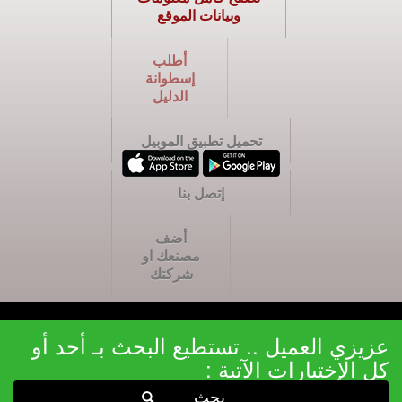
وبيانات الموقع
أطلب
إسطوانة
الدليل
تحميل تطبيق الموبيل
إتصل بنا
أضف
مصنعك او
شركتك
عزيزي العميل .. تستطيع البحث بـ أحد أو
كل الإختيارات الآتية :