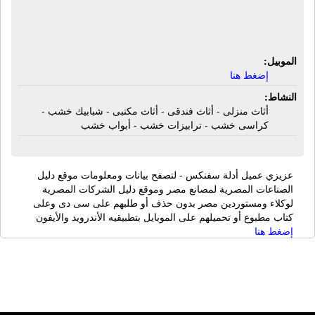
شبابيك خشب - كراسى خشب -
ترابيزات خشب - أبواب خشب
الموبيل:
إضغط هنا
النشاط:
أثاث منزلى - أثاث فندقى - أثاث مكتبى - شبابيك خشب -
كراسى خشب - ترابيزات خشب - أبواب خشب
عزيزي عميل أدلة سفنكس - لتصفح بيانات ومعلومات موقع دليل
الصناعات المصرية لمصانع مصر وموقع دليل الشركات المصرية
لوكلاء ومستوردين مصر بدون حذف أو طلبهم على سى دى وعلى
كتاب مطبوع أو تحميلهم على الموبايل بتطبيقيه الأندرويد والأيفون
إضغط هنا