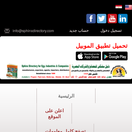
تسجيل دخول
حساب جديد
info@sphinxdirectory.com
تحميل تطبيق الموبيل
الرئيسية
اعلن على
الموقع
تصفح كامل معلومات