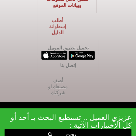
وبيانات الموقع
أطلب
إسطوانة
الدليل
تحميل تطبيق الموبيل
إتصل بنا
أضف
مصنعك او
شركتك
عزيزي العميل .. تستطيع البحث بـ أحد أو
كل الإختيارات الآتية :