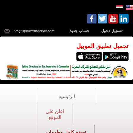
تسجيل دخول
حساب جديد
info@sphinxdirectory.com
تحميل تطبيق الموبيل
الرئيسية
اعلن على
الموقع
تصفح كامل معلومات