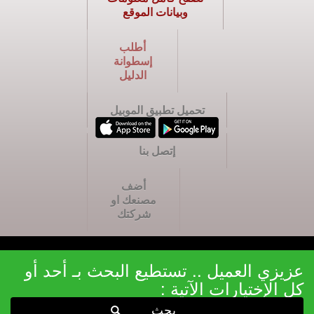
وبيانات الموقع
أطلب
إسطوانة
الدليل
تحميل تطبيق الموبيل
إتصل بنا
أضف
مصنعك او
شركتك
عزيزي العميل .. تستطيع البحث بـ أحد أو
كل الإختيارات الآتية :