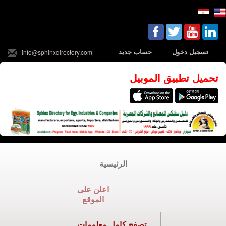
تسجيل دخول
حساب جديد
info@sphinxdirectory.com
تحميل تطبيق الموبيل
الرئيسية
اعلن على
الموقع
تصفح كامل معلومات