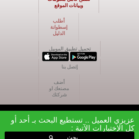
وبيانات الموقع
أطلب
إسطوانة
الدليل
تحميل تطبيق الموبيل
إتصل بنا
أضف
مصنعك او
شركتك
عزيزي العميل .. تستطيع البحث بـ أحد أو
كل الإختيارات الآتية :