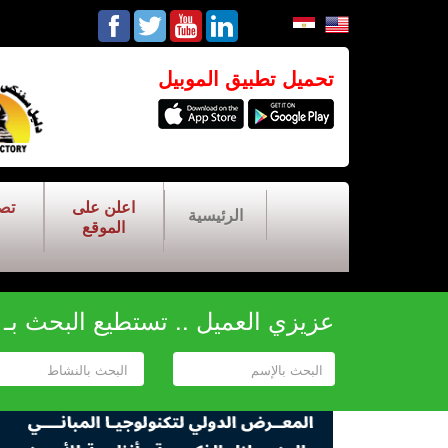
تحميل تطبيق الموبيل
اعلن على
تص
الرئيسية
الموقع
عزيزي العميل .. تستطيع البحث بـ أح