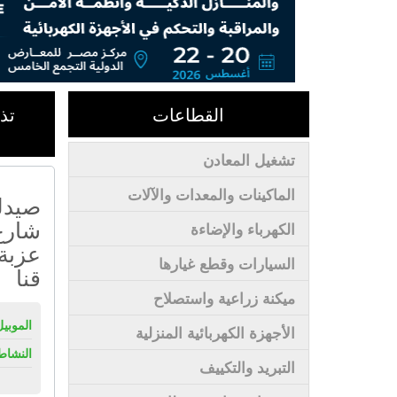
القطاعات
تذ
تشغيل المعادن
الماكينات والمعدات والآلات
صيدلي
شارع 
الكهرباء والإضاءة
عزبة 
السيارات وقطع غيارها
قنا
ميكنة زراعية واستصلاح
الموبيل
الأجهزة الكهربائية المنزلية
النشاط
التبريد والتكييف