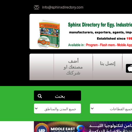
info@sphinxdirectory.com
أضف
إتصل بنا
مصنعك او
شركتك