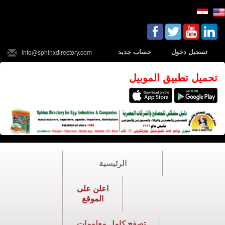
تسجيل دخول
حساب جديد
info@sphinxdirectory.com
تحميل تطبيق الموبيل
الرئيسية
اعلن على
الموقع
تصفح كامل معلومات