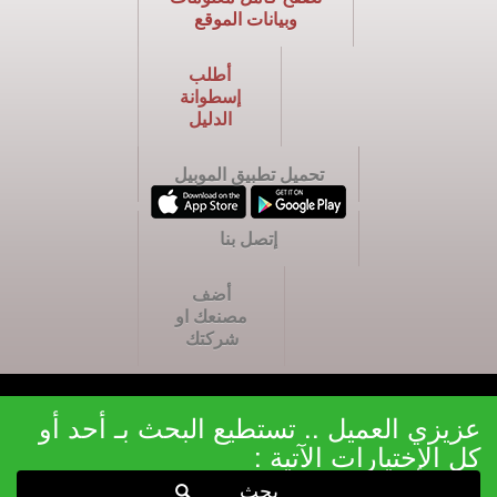
وبيانات الموقع
أطلب
إسطوانة
الدليل
تحميل تطبيق الموبيل
إتصل بنا
أضف
مصنعك او
شركتك
عزيزي العميل .. تستطيع البحث بـ أحد أو
كل الإختيارات الآتية :