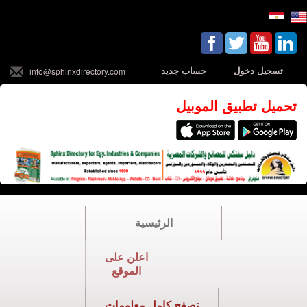
تسجيل دخول
حساب جديد
info@sphinxdirectory.com
تحميل تطبيق الموبيل
الرئيسية
اعلن على
الموقع
تصفح كامل معلومات