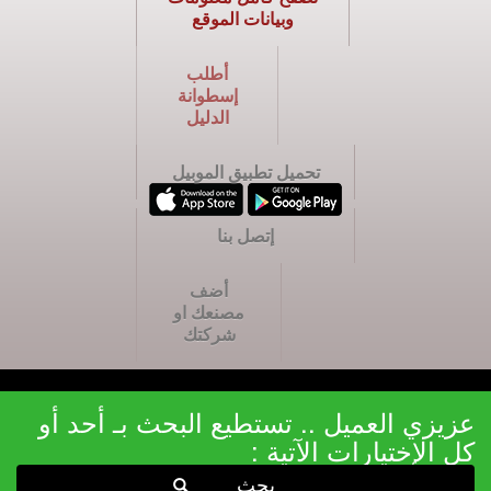
وبيانات الموقع
أطلب
إسطوانة
الدليل
تحميل تطبيق الموبيل
إتصل بنا
أضف
مصنعك او
شركتك
عزيزي العميل .. تستطيع البحث بـ أحد أو
كل الإختيارات الآتية :