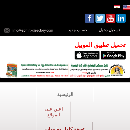
تسجيل دخول
حساب جديد
info@sphinxdirectory.com
تحميل تطبيق الموبيل
الرئيسية
اعلن على
الموقع
تصفح كامل معلومات