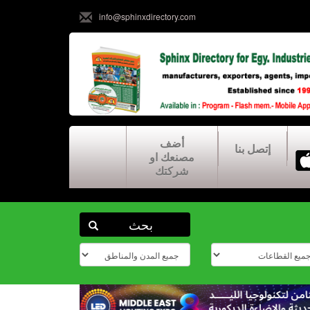
info@sphinxdirectory.com
أضف
إتصل بنا
مصنعك او
شركتك