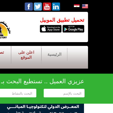
تحميل تطبيق الموبيل
اعلن على
تص
الرئيسية
الموقع
عزيزي العميل .. تستطيع البحث بـ أح