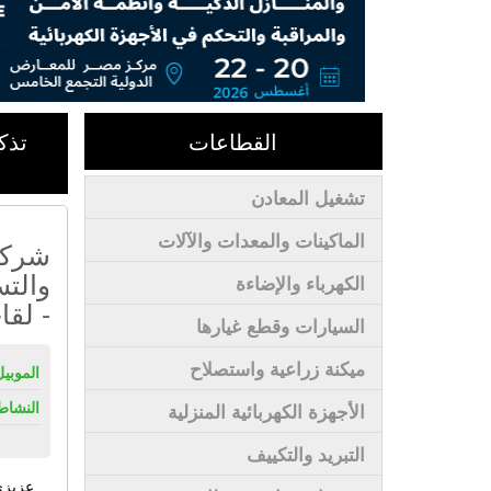
القطاعات
تذك
تشغيل المعادن
الماكينات والمعدات والآلات
شركة 
والتس
الكهرباء والإضاءة
- لقا
السيارات وقطع غيارها
ميكنة زراعية واستصلاح
الموبيل
النشاط
الأجهزة الكهربائية المنزلية
التبريد والتكييف
عزيزي