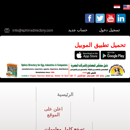
تسجيل دخول
حساب جديد
info@sphinxdirectory.com
تحميل تطبيق الموبيل
الرئيسية
اعلن على
الموقع
تصفح كامل معلومات