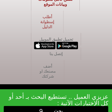
وبيانات الموقع
أطلب
إسطوانة
الدليل
تحميل تطبيق الموبيل
إتصل بنا
أضف
مصنعك او
شركتك
عزيزي العميل .. تستطيع البحث بـ أحد أو
كل الإختيارات الآتية :