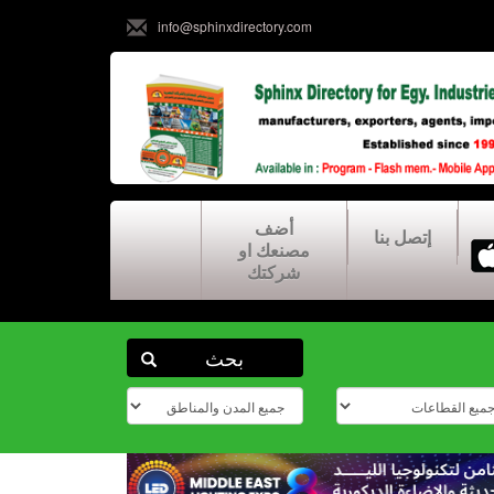
info@sphinxdirectory.com
أضف
إتصل بنا
مصنعك او
شركتك