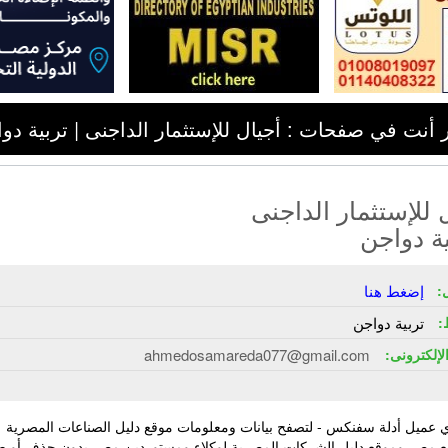
 أنت في صفحات : أجيال للإستثمار الداجنى | تربية دو
 للإستثمار الداجنى
ية دواجن
:
إضغط هنا
:
تربية دواجن
الإلكترونى:
ahmedosamareda077@gmail.com
 عميل أدلة سفنكس - لتصفح بيانات ومعلومات موقع دليل الصناعات المصرية
ع مصر وموقع دليل الشركات المصرية لوكلاء ومستوردين مصر بدون حذف أو ط