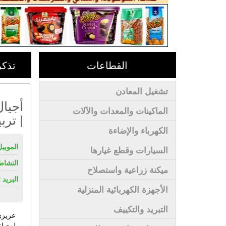
القطاعات
تذكر
تشغيل المعادن
أجيال
الماكينات والمعدات والآلات
| ترب
الكهرباء والإضاءة
الموبيل
السيارات وقطع غيارها
النشاط
ميكنة زراعية واستصلاح
البريد 
الأجهزة الكهربائية المنزلية
التبريد والتكييف
عزيزي
لمصان