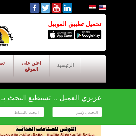
تحميل تطبيق الموبيل
اعلن على
تص
الرئيسية
الموقع
عزيزي العميل .. تستطيع البحث بـ أح