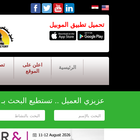
تحميل تطبيق الموبيل
اعلن على
تص
الرئيسية
الموقع
عزيزي العميل .. تستطيع البحث بـ أح