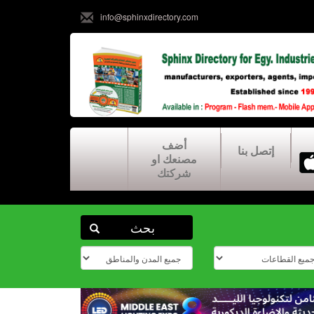
info@sphinxdirectory.com
أضف
إتصل بنا
مصنعك او
شركتك