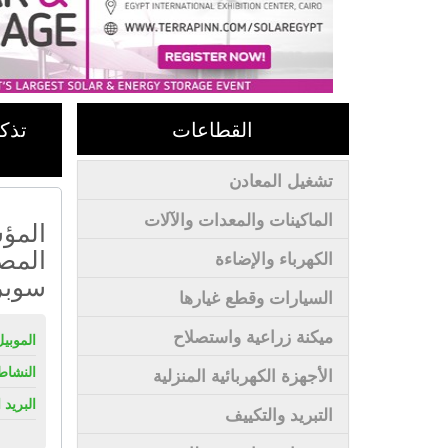
القطاعات
تذك
تشغيل المعادن
الماكينات والمعدات والآلات
المؤس
المص
الكهرباء والإضاءة
سوبر
السيارات وقطع غيارها
ميكنة زراعية واستصلاح
الموبيل
النشاط
الأجهزة الكهربائية المنزلية
البريد 
التبريد والتكييف