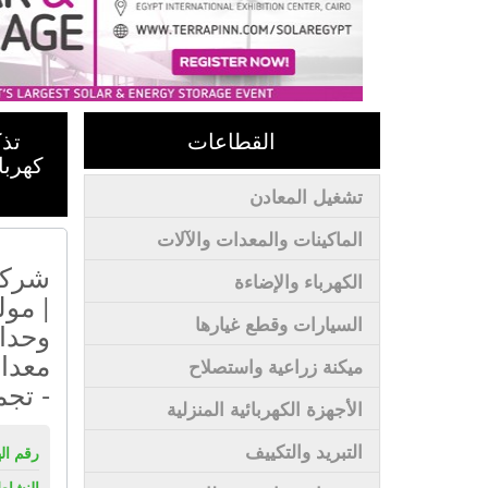
القطاعات
تذ
كهربا
تشغيل المعادن
الماكينات والمعدات والآلات
شركة 
الكهرباء والإضاءة
| مول
السيارات وقطع غيارها
وحدات
معدات
ميكنة زراعية واستصلاح
- تجم
الأجهزة الكهربائية المنزلية
التبريد والتكييف
رقم ال
النشاط