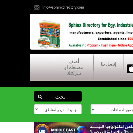
info@sphinxdirectory.com
أضف
إتصل بنا
مصنعك او
شركتك