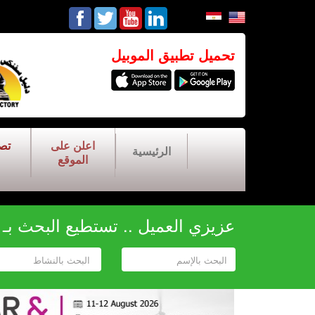
تحميل تطبيق الموبيل
اعلن على
تص
الرئيسية
الموقع
عزيزي العميل .. تستطيع البحث بـ أح