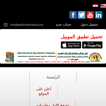
تسجيل دخول
حساب جديد
info@sphinxdirectory.com
تحميل تطبيق الموبيل
الرئيسية
اعلن على
الموقع
تصفح كامل معلومات