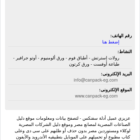
إسترتش - أطباق فوم - ورق ألومنيوم -
أوتو جرافير - طباعة أوفست - ورق
كرتون
رقم الهاتف:
إضغط هنا
النشاط:
رولات إسترتش - أطباق فوم - ورق ألومنيوم - أوتو جرافير -
طباعة أوفست - ورق كرتون
البريد الإلكترونى:
info@canpack-eg.com
الموقع الإلكترونى:
www.canpack-eg.com
عزيزي عميل أدلة سفنكس - لتصفح بيانات ومعلومات موقع دليل
الصناعات المصرية لمصانع مصر وموقع دليل الشركات المصرية
لوكلاء ومستوردين مصر بدون حذف أو طلبهم على سى دى وعلى
كتاب مطبوع أو تحميلهم على الموبايل بتطبيقيه الأندرويد والأيفون