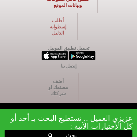
وبيانات الموقع
أطلب
إسطوانة
الدليل
تحميل تطبيق الموبيل
إتصل بنا
أضف
مصنعك او
شركتك
عزيزي العميل .. تستطيع البحث بـ أحد أو
كل الإختيارات الآتية :