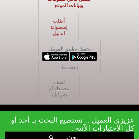
وبيانات الموقع
أطلب
إسطوانة
الدليل
تحميل تطبيق الموبيل
إتصل بنا
أضف
مصنعك او
شركتك
عزيزي العميل .. تستطيع البحث بـ أحد أو
كل الإختيارات الآتية :