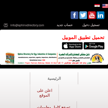
تسجيل دخول
حساب جديد
info@sphinxdirectory.com
تحميل تطبيق الموبيل
الرئيسية
اعلن على
الموقع
تصفح كامل معلومات