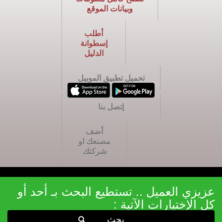
وبيانات الموقع
أطلب
إسطوانة
الدليل
تحميل تطبيق الموبيل
إتصل بنا
أضف
مصنعك او
شركتك
عزيزي العميل .. تستطيع البحث بـ أحد أو
كل الإختيارات الآتية :