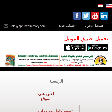
تسجيل دخول
حساب جديد
info@sphinxdirectory.com
تحميل تطبيق الموبيل
الرئيسية
اعلن على
الموقع
تصفح كامل معلومات