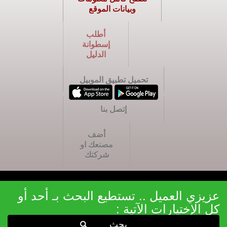
وبيانات الموقع
أطلب
إسطوانة
الدليل
تحميل تطبيق الموبيل
إتصل بنا
أضف
مصنعك او
شركتك
عزيزي العميل .. تستطيع البحث بـ أحد أو
كل الإختيارات الآتية :