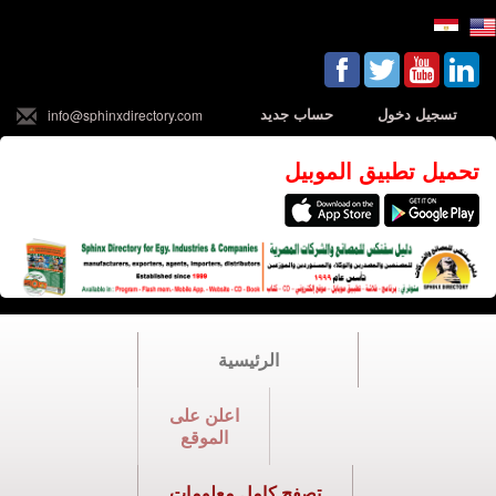
تسجيل دخول
حساب جديد
info@sphinxdirectory.com
تحميل تطبيق الموبيل
الرئيسية
اعلن على
الموقع
تصفح كامل معلومات