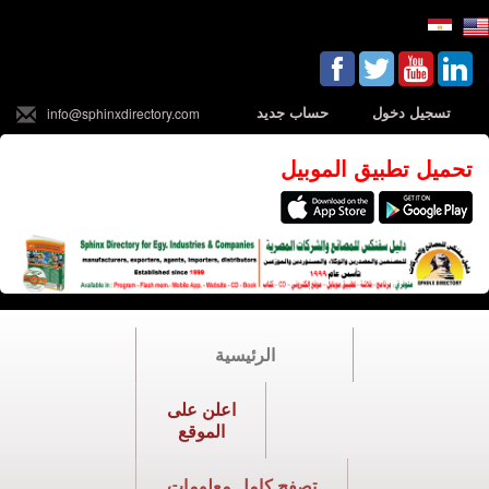
تسجيل دخول
حساب جديد
info@sphinxdirectory.com
تحميل تطبيق الموبيل
الرئيسية
اعلن على
الموقع
تصفح كامل معلومات