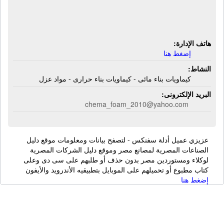
كيماويات بناء مائى - كيماويات بناء
حرارى - مواد عزل
هاتف الإدارة:
إضغط هنا
النشاط:
كيماويات بناء مائى - كيماويات بناء حرارى - مواد عزل
البريد الإلكترونى:
chema_foam_2010@yahoo.com
عزيزي عميل أدلة سفنكس - لتصفح بيانات ومعلومات موقع دليل
الصناعات المصرية لمصانع مصر وموقع دليل الشركات المصرية
لوكلاء ومستوردين مصر بدون حذف أو طلبهم على سى دى وعلى
كتاب مطبوع أو تحميلهم على الموبايل بتطبيقيه الأندرويد والأيفون
إضغط هنا