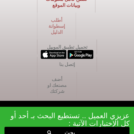
وبيانات الموقع
أطلب
إسطوانة
الدليل
تحميل تطبيق الموبيل
إتصل بنا
أضف
مصنعك او
شركتك
عزيزي العميل .. تستطيع البحث بـ أحد أو
كل الإختيارات الآتية :