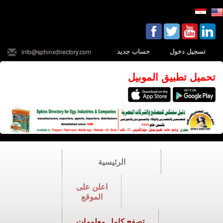
تسجيل دخول
حساب جديد
info@sphinxdirectory.com
تحميل تطبيق الموبيل
الرئيسية
اعلن على
الموقع
تصفح كامل معلومات