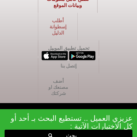
وبيانات الموقع
أطلب
إسطوانة
الدليل
تحميل تطبيق الموبيل
إتصل بنا
أضف
مصنعك او
شركتك
عزيزي العميل .. تستطيع البحث بـ أحد أو
كل الإختيارات الآتية :