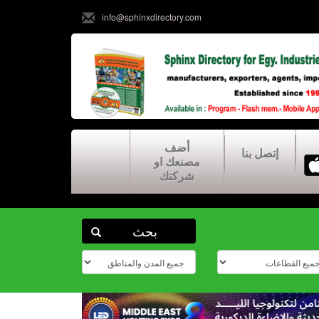
info@sphinxdirectory.com
أضف
إتصل بنا
مصنعك او
شركتك