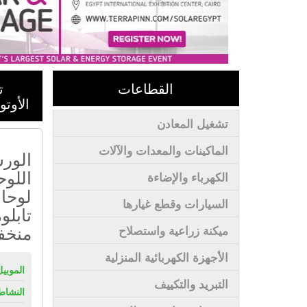
القطاعات
ت
الأوت
تشغيل المعادن
الماكينات والمعدات والآلات
الورش
اللوح
الكهرباء والإضاءة
لوحات
السيارات وقطع غيارها
تابلو
منخ
ميكنة زراعية واستصلاح
الأجهزة الكهربائية المنزلية
الموبيل
التبريد والتكييف
النشاط