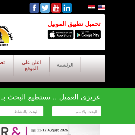
تحميل تطبيق الموبيل
اعلن على
تص
الرئيسية
الموقع
عزيزي العميل .. تستطيع البحث بـ أح