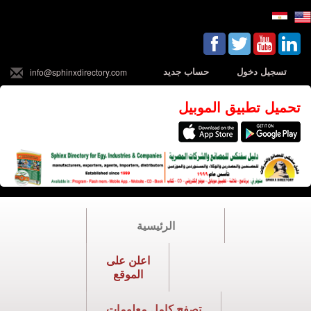
تسجيل دخول
حساب جديد
info@sphinxdirectory.com
تحميل تطبيق الموبيل
الرئيسية
اعلن على
الموقع
تصفح كامل معلومات