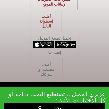
وبيانات الموقع
أطلب
إسطوانة
الدليل
تحميل تطبيق الموبيل
إتصل بنا
أضف
مصنعك او
شركتك
عزيزي العميل .. تستطيع البحث بـ أحد أو
كل الإختيارات الآتية :