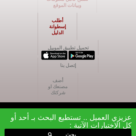
وبيانات الموقع
أطلب
إسطوانة
الدليل
تحميل تطبيق الموبيل
إتصل بنا
أضف
مصنعك او
شركتك
عزيزي العميل .. تستطيع البحث بـ أحد أو
كل الإختيارات الآتية :