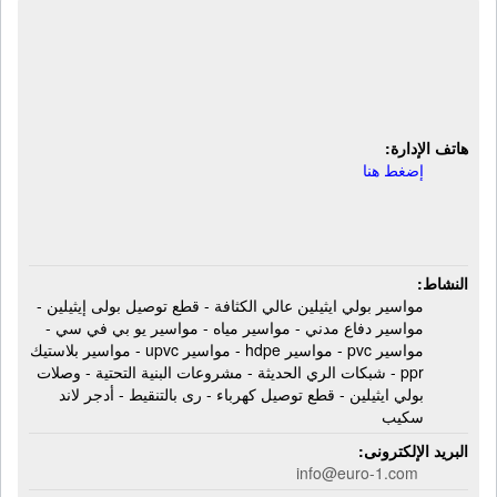
شركة يورو وان بلاست | مواسير بولى
إيثيلين - قطع توصيل بولى إيثيلين - رى
بالتنقيط - أدجر لاند سكيب
هاتف الإدارة:
إضغط هنا
النشاط:
مواسير بولي ايثيلين عالي الكثافة - قطع توصيل بولى إيثيلين -
مواسير دفاع مدني - مواسير مياه - مواسير يو بي في سي -
مواسير pvc - مواسير hdpe - مواسير upvc - مواسير بلاستيك
ppr - شبكات الري الحديثة - مشروعات البنية التحتية - وصلات
بولي ايثيلين - قطع توصيل كهرباء - رى بالتنقيط - أدجر لاند
سكيب
البريد الإلكترونى:
info@euro-1.com