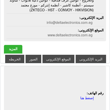
سيستم - أنظمة كاشير - أنظمة إنتركم - موزع معتمد
(ZKTECO - HST - CONVOY - HIKVISION)
البريد الإلكترونى:
info@deltaelectronics.com.eg
الموقع الإلكترونى:
www.deltaelectronics.com.eg
المزيد
البريد الإلكترونى
الموقع الإلكترونى
الصور
الخريطه
شركة العربية لصناعة البلاستيك | بى فى
سى كومباوند - ماستر باتش
رقم الهاتف:
إضغط هنا