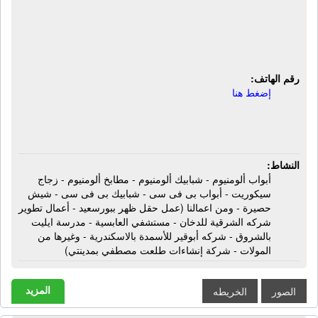
شبابيك ألومنيوم - مطابخ ألومنيوم -
زجاج سيكوريت - أبواب بى فى سى -
شبابيك بى فى سى - شيش حصيرة
رقم الهاتف:
إضغط هنا
النشاط:
أبواب ألومنيوم - شبابيك ألومنيوم - مطابخ ألومنيوم - زجاج
سيكوريت - أبواب بى فى سى - شبابيك بى فى سى - شيش
حصيرة - ومن اعمالنا (عمل حقل ظهر ببورسعيد - أعمال تطوير
شركه الشرقية للدخان - مستشفي العابسية - مدرسة ايليت
بالشروق - شركه أبوقير للأسمدة بالاسكندرية - وغيرها من
المولات - شركة إنشاءات طلعت مصطفي بمدينتي)
المزيد
الصور
الخريطه