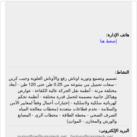
مصنع القاهرة لأعمال الكهروميكانيكا -
كايروتك | أوناش علوية
هاتف الإدارة:
إضغط هنا
النشاط:
تصميم وتصنيع وتوريد اوناش رفع والأوناش العلوية وجيب كرين
- سعات تحميل من متنوعة من 0.25 طن حتى 120 طن - أبعاد
مختلفة مرنة - أنظمة نقل الحركة عالية الكفاءة - عوارض
وهياكل جانبية مصممة لتحمل قدرة مختلفة - أنظمة تحكم
كهربائية سلكية ولاسلكية - إختبارات أحمال وفقاً لمعايير الأمن
والسلامة - نخدم قطاعات متعددة (محطات معالجة المياه
الصرف الصحي - محطة الطاقة - محطات الرى - المصانع
والورش والمخازن - الموانئ)
البريد الإلكترونى:
mainoffice@cairotech.net , factory@cairotech.net ,