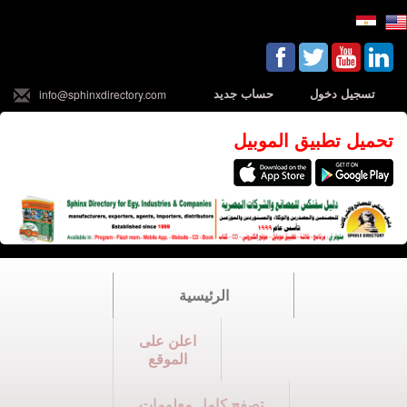
تسجيل دخول
حساب جديد
info@sphinxdirectory.com
تحميل تطبيق الموبيل
الرئيسية
اعلن على
الموقع
تصفح كامل معلومات