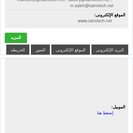
m.saleh@cairotech.net
الموقع الإلكترونى:
www.cairotech.net
المزيد
البريد الإلكترونى
الموقع الإلكترونى
الصور
الخريطه
شركة اللوتس للصناعات الغذائية - Lotus
snacks | صناعة الشوكولاتة والتسالي
والمقرمشات والمحمصات باعلي جودة
وأحدث تكنولوجيا
الموبيل:
إضغط هنا