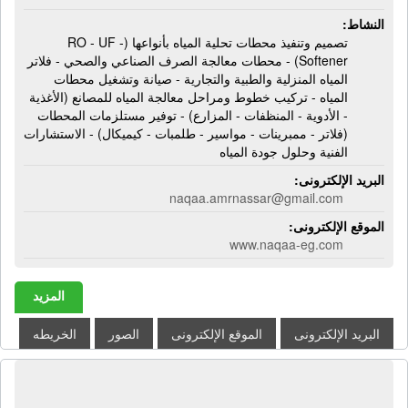
النشاط:
تصميم وتنفيذ محطات تحلية المياه بأنواعها (RO - UF -
Softener) - محطات معالجة الصرف الصناعي والصحي - فلاتر
المياه المنزلية والطبية والتجارية - صيانة وتشغيل محطات
المياه - تركيب خطوط ومراحل معالجة المياه للمصانع (الأغذية
- الأدوية - المنظفات - المزارع) - توفير مستلزمات المحطات
(فلاتر - ممبرينات - مواسير - طلمبات - كيميكال) - الاستشارات
الفنية وحلول جودة المياه
البريد الإلكترونى:
naqaa.amrnassar@gmail.com
الموقع الإلكترونى:
www.naqaa-eg.com
المزيد
البريد الإلكترونى
الموقع الإلكترونى
الصور
الخريطه
شركة طيبة ميتال | أبواب ألومنيوم -