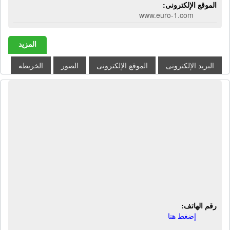
الموقع الإلكترونى:
www.euro-1.com
المزيد
البريد الإلكترونى
الموقع الإلكترونى
الصور
الخريطه
مجموعة تصنيع الزجاج جى إم جى |
تصنيع زجاج تريبلكس زجاج أمان - زجاج
أمامى سيارات - زجاج أمامى أتوبيس
سياحى - تصنيع زجاج سيكوريت - زجاج
مقسي - زجاج حرارى للأجهزة المنزلية -
زجاج خلايا شمسية - زجاج واجهات مبانى
وإنشاءات - زجاج أثاث وديكور
رقم الهاتف:
إضغط هنا