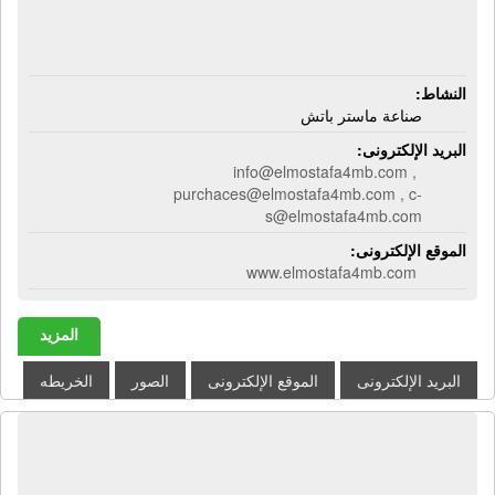
النشاط:
صناعة ماستر باتش
البريد الإلكترونى:
info@elmostafa4mb.com ,
purchaces@elmostafa4mb.com , c-
s@elmostafa4mb.com
الموقع الإلكترونى:
www.elmostafa4mb.com
المزيد
البريد الإلكترونى
الموقع الإلكترونى
الصور
الخريطه
شركة ادفانسيد شبنيج لوجستيك | شحن
بحري وجوي وبري وتخليص جمركي